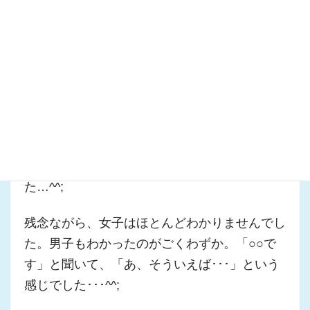
たのですが、彼らが中学2年、14歳の時に行わ
れた「立志式」の話をしました。（
2008.1.17
のブログ
）
中学卒業式以来、5年ぶりに会うこどもたち
（もう大人ですが）。壇上からひとりひとりの
顔を見ながら、成長を感じていました。式典
後、保護者の方から「田口さん、壇上でずーっ
とニヤニヤしてたね」と言われてしまいまし
た…^^;
残念ながら、女子はほとんどわかりませんでし
た。男子もわかったのがごくわずか。「○○で
す」と聞いて、「あ、そういえば･･･」という
感じでした･･･^^;