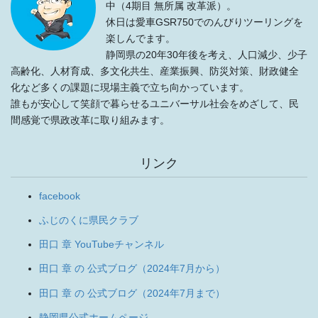
中（4期目 無所属 改革派）。
休日は愛車GSR750でのんびりツーリングを
楽しんでます。
静岡県の20年30年後を考え、人口減少、少子
高齢化、人材育成、多文化共生、産業振興、防災対策、財政健全
化など多くの課題に現場主義で立ち向かっています。
誰もが安心して笑顔で暮らせるユニバーサル社会をめざして、民
間感覚で県政改革に取り組みます。
リンク
facebook
ふじのくに県民クラブ
田口 章 YouTubeチャンネル
田口 章 の 公式ブログ（2024年7月から）
田口 章 の 公式ブログ（2024年7月まで）
静岡県公式ホームページ