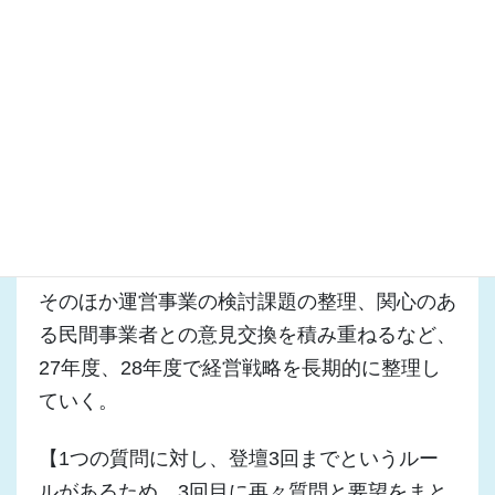
を育成する必要がある。地方公務員法も変わる
中、県全体の人材育成をお願いする。
○再答弁
空港の利用動向の分析、経営戦略の検討に加え
て、必要な資産情報の整理やメンテナンス情報
の整理などがある。
そのほか運営事業の検討課題の整理、関心のあ
る民間事業者との意見交換を積み重ねるなど、
27年度、28年度で経営戦略を長期的に整理し
ていく。
【1つの質問に対し、登壇3回までというルー
ルがあるため、3回目に再々質問と要望をまと