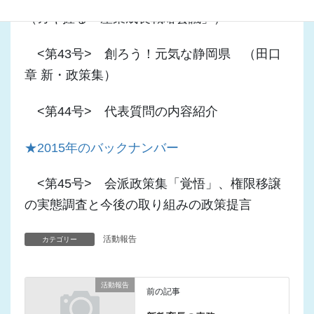
（カギ握る「産業成長戦略会議」）
<第43号> 創ろう！元気な静岡県 （田口
章 新・政策集）
<第44号> 代表質問の内容紹介
★2015年のバックナンバー
<第45号> 会派政策集「覚悟」、権限移譲
の実態調査と今後の取り組みの政策提言
活動報告
カテゴリー
活動報告
前の記事