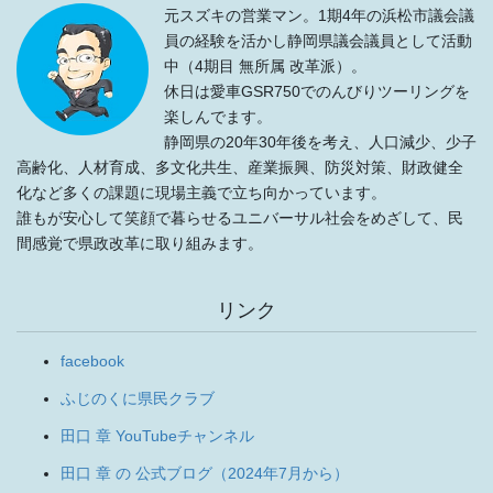
元スズキの営業マン。1期4年の浜松市議会議
員の経験を活かし静岡県議会議員として活動
中（4期目 無所属 改革派）。
休日は愛車GSR750でのんびりツーリングを
楽しんでます。
静岡県の20年30年後を考え、人口減少、少子
高齢化、人材育成、多文化共生、産業振興、防災対策、財政健全
化など多くの課題に現場主義で立ち向かっています。
誰もが安心して笑顔で暮らせるユニバーサル社会をめざして、民
間感覚で県政改革に取り組みます。
リンク
facebook
ふじのくに県民クラブ
田口 章 YouTubeチャンネル
田口 章 の 公式ブログ（2024年7月から）