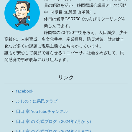
員の経験を活かし静岡県議会議員として活動
中（4期目 無所属 改革派）。
休日は愛車GSR750でのんびりツーリングを
楽しんでます。
静岡県の20年30年後を考え、人口減少、少子
高齢化、人材育成、多文化共生、産業振興、防災対策、財政健全
化など多くの課題に現場主義で立ち向かっています。
誰もが安心して笑顔で暮らせるユニバーサル社会をめざして、民
間感覚で県政改革に取り組みます。
リンク
facebook
ふじのくに県民クラブ
田口 章 YouTubeチャンネル
田口 章 の 公式ブログ（2024年7月から）
田口 章 の 公式ブログ（2024年7月まで）