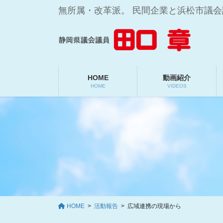
コ
ナ
無所属・改革派。 民間企業と浜松市議
ン
ビ
テ
ゲ
ン
ー
ツ
シ
に
ョ
移
ン
HOME
動画紹介
HOME
VIDEOS
動
に
移
動
HOME
活動報告
広域連携の現場から