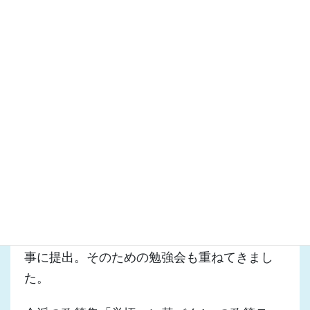
1月の提言取りまとめに向けて、有識者から意
見聴取を行ったほか、財政のあり方や権限移譲
のあり方、人づくり、地域活性化など幅広
く“委員間討議”を行いました。
◆さらにこの間、会派政調会として「富士山世
界遺産センターの補正予算審議」など議案への
対応検討を実施。条例検討プロジェクトチーム
も始動しました。
◆本日17日（木）、「平成28年
度予算編成に対しての提言」を知
事に提出。そのための勉強会も重ねてきまし
た。