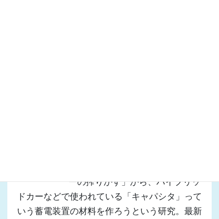
「UD」にも積極的に取り組んでいました。
浜松市には、「浜松工業技術支援センター」が
あり、浜松地域の特徴的な最先端技術である
光・レーザー技術の開発研究や実験解析のほ
か、西部地域の産業基盤である機械や繊維など
ものづくり産業支援をおこなっています。
このほか、富士市では製紙（紙）、沼津では、
日本酒の酵母のほか、バイオテクノロジーの研
究をやっています。
私が興味を持ったのは、「コーヒ
ーの搾りかす」から、ハイブリッ
ドカーなどで使われている「キャパシタ」って
いう蓄電装置の材料を作ろうという研究。最新