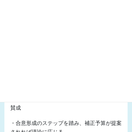
ざるを得ません。
・・・・・・・・・・・・・・・
減額修正案は17日の本会議で採決されます。
ただし篠原地区の野球場整備が「NO」になる
わけではありません。
修正案審議の中、次の2点が確認されていま
す。
・篠原地区を含め県西部に野球場を造ることは
賛成
・合意形成のステップを踏み、補正予算が提案
されれば議論に応じる