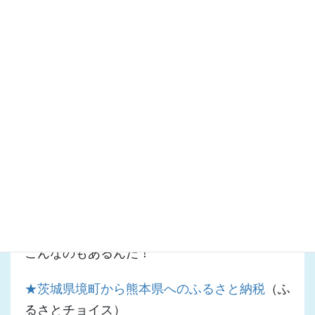
福岡市がスピーディに情報提供しています。
★福岡市からのお知らせ
当面は金銭による支援が考えられます。
★熊本地震義援金の募集
（熊本県）
ふるさと納税による支援も可能です。
★南阿蘇村へのふるさと納税
（さとふる）
こんなのもあるんだ！
★茨城県境町から熊本県へのふるさと納税
（ふ
るさとチョイス）