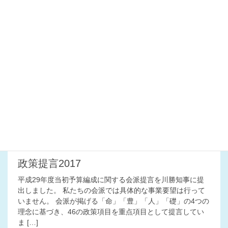
2016年12月21日
活動報告
12月定例会閉会
12月定例会が閉会しました。知事提出36議案はすべて可決
成立、議員発議による2つの条例も全会派一致で成立しまし
た。また意見書6本を提出することになりました。 ★意見書
（静岡県議会のサイト） 今回のトピックスは条例制定です
[…]
2016年12月19日
活動報告
政策提言2017
平成29年度当初予算編成に関する会派提言を川勝知事に提
出しました。 私たちの会派では具体的な事業要望は行って
いません。 会派が掲げる「命」「豊」「人」「礎」の4つの
理念に基づき、46の政策項目を重点項目として提言してい
ま […]