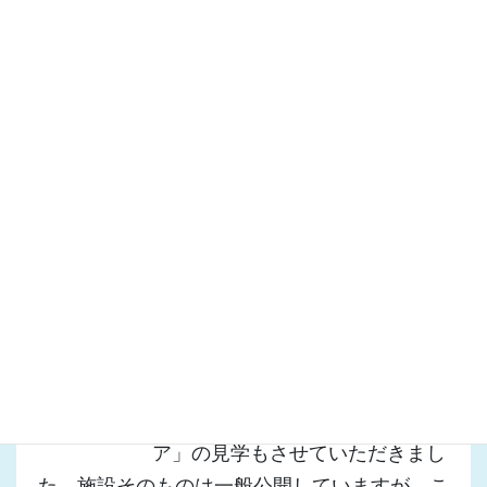
この施設は「環境放射線監視センター」と原子
力災害時の拠点となる「オフサイトセンター」
が併設されたもので、国の補助を受け平成28
年4月から稼働しています。
以前は浜岡原発の近くにありましたが、東日本
大震災のあと、“近すぎる”ということで当地に
移転したものです。
放射線の監視は県が行いますが、いざという時
のオフサイトセンターは国が設置するため、国
の職員も常駐しています。
この日は「原子力災害対策エリ
ア」の見学もさせていただきまし
た。施設そのものは一般公開していますが、こ