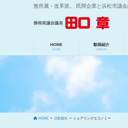
コ
ナ
無所属・改革派。 民間企業と浜松市議
ン
ビ
テ
ゲ
ン
ー
ツ
シ
に
ョ
移
ン
HOME
動画紹介
HOME
VIDEOS
動
に
移
動
HOME
活動報告
シェアリングエコノミー