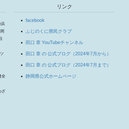
リンク
facebook
の浜
静岡
ふじのくに県民クラブ
目
田口 章 YouTubeチャンネル
りツ
田口 章 の 公式ブログ（2024年7月から）
田口 章 の 公式ブログ（2024年7月まで）
、
静岡県公式ホームページ
健全
。
めざ