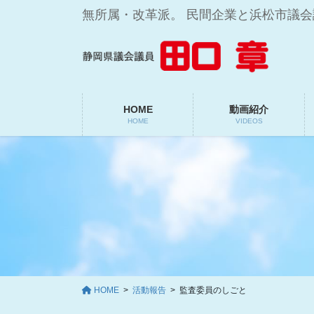
コ
ナ
無所属・改革派。 民間企業と浜松市議
ン
ビ
テ
ゲ
ン
ー
ツ
シ
に
ョ
移
ン
HOME
動画紹介
HOME
VIDEOS
動
に
移
動
HOME
活動報告
監査委員のしごと