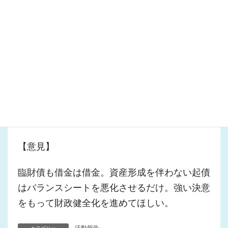
【再答弁 石川政策推進担当部長】
臨時財政対策債は償還財源が後年度全額交付税
措置されるが、行政改革等推進債や調整債は極
力抑制すべきものと考えている。厳しい財政状
況について、財政当局だけでなく全部局で改め
て認識を共有し、強い決意をもって財政健全化
に取り組んでいく。
【意見】
臨財債も借金は借金。資産形成を伴わない起債
はバランスシートを悪化させるだけ。強い決意
をもって財政健全化を進めてほしい。
活動報告