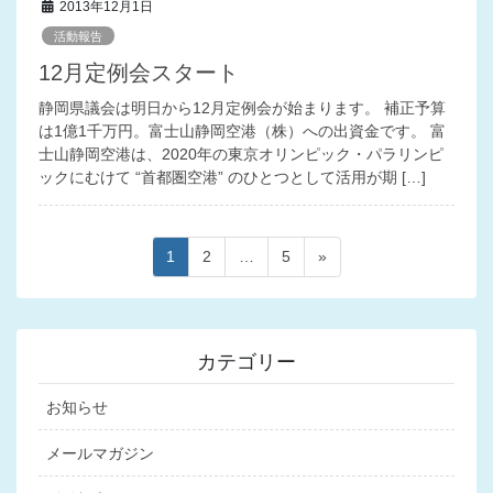
2013年12月1日
活動報告
12月定例会スタート
静岡県議会は明日から12月定例会が始まります。 補正予算
は1億1千万円。富士山静岡空港（株）への出資金です。 富
士山静岡空港は、2020年の東京オリンピック・パラリンピ
ックにむけて “首都圏空港” のひとつとして活用が期 […]
投
ペ
ペ
ペ
1
2
…
5
»
稿
ー
ー
ー
ジ
ジ
ジ
ナ
ビ
カテゴリー
ゲ
ー
お知らせ
シ
メールマガジン
ョ