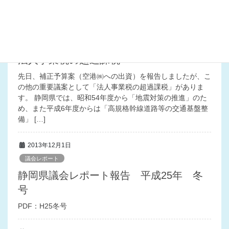
いれ […]
2013年12月4日
活動報告
法人事業税の超過課税
先日、補正予算案（空港㈱への出資）を報告しましたが、こ
の他の重要議案として「法人事業税の超過課税」がありま
す。 静岡県では、昭和54年度から「地震対策の推進」のた
め、また平成6年度からは「高規格幹線道路等の交通基盤整
備」 […]
2013年12月1日
議会レポート
静岡県議会レポート報告 平成25年 冬
号
PDF：H25冬号