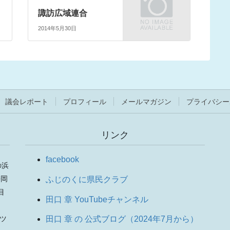
諏訪広域連合
2014年5月30日
議会レポート
プロフィール
メールマガジン
プライバシー
リンク
facebook
の浜
静岡
ふじのくに県民クラブ
目
田口 章 YouTubeチャンネル
りツ
田口 章 の 公式ブログ（2024年7月から）