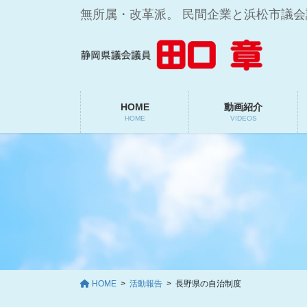
コ
ナ
無所属・改革派。 民間企業と浜松市議
ン
ビ
テ
ゲ
ン
ー
ツ
シ
に
ョ
移
ン
HOME
動画紹介
HOME
VIDEOS
動
に
移
動
HOME
活動報告
長野県の自治制度