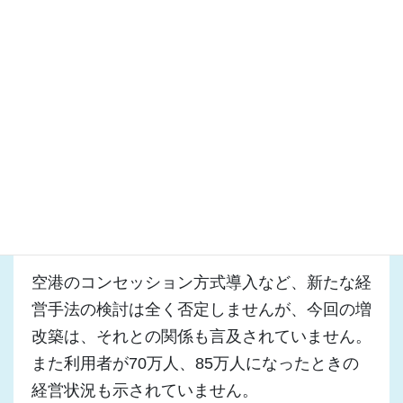
いるなら増築は理解できますが、一度に600人
以上が来ることがどのくらいあるのでしょう
か。
もちろん、そうなれば嬉しいですが、人口減少
時代にあって楽観的な行政経営をするわけには
いきません。
私はこの増改築計画がオーバースペック（過剰
投資）になることを懸念しています。
空港のコンセッション方式導入など、新たな経
営手法の検討は全く否定しませんが、今回の増
改築は、それとの関係も言及されていません。
また利用者が70万人、85万人になったときの
経営状況も示されていません。