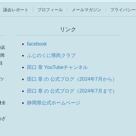
議会レポート
プロフィール
メールマガジン
プライバシー
リンク
facebook
の浜
静岡
ふじのくに県民クラブ
目
田口 章 YouTubeチャンネル
りツ
田口 章 の 公式ブログ（2024年7月から）
田口 章 の 公式ブログ（2024年7月まで）
、
静岡県公式ホームページ
健全
。
めざ