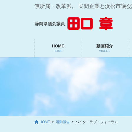
コ
ナ
無所属・改革派。 民間企業と浜松市議
ン
ビ
テ
ゲ
ン
ー
ツ
シ
に
ョ
移
ン
HOME
動画紹介
HOME
VIDEOS
動
に
移
動
HOME
活動報告
バイク・ラブ・フォーラム