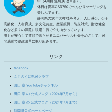
中（4期目 無所属 改革派）。
休日は愛車GSR750でのんびりツーリングを
楽しんでます。
静岡県の20年30年後を考え、人口減少、少子
高齢化、人材育成、多文化共生、産業振興、防災対策、財政健全
化など多くの課題に現場主義で立ち向かっています。
誰もが安心して笑顔で暮らせるユニバーサル社会をめざして、民
間感覚で県政改革に取り組みます。
リンク
facebook
ふじのくに県民クラブ
田口 章 YouTubeチャンネル
田口 章 の 公式ブログ（2024年7月から）
田口 章 の 公式ブログ（2024年7月まで）
静岡県公式ホームページ