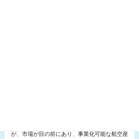
さらに議案ではありませんが、過日、地方創生
に向けた「政府機関移転」に関して「理化学研
究所光量子工学研究領域」の浜松誘致を要望し
ましたが、推進ビジョンを描くべきですね。
一方、時間軸を明確にした産業戦略を組み立て
ることが必要とも感じています。
産業成長戦略会議では、IoT（Internet of
Things）の活用やCNF（セルロース・ナノ・
ファイバー）の研究を進めるとしていますが、
これらはまだ県内で事業化するにはいささか早
いと思います。
研究を進めるのは、やぶさかではありません
が、市場が目の前にあり、事業化可能な航空産