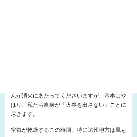
ブログで地震対策や豪雨災害対策を取り上げる
ことはよくありますが、火災の対策は取り上げ
たことがありませんでした。
もちろん、資機材の整備や消防団
員の確保などは議論しています
が、予防についての議論はあまり聞かないか
も。
“イザ” というときには消防局や消防団のみなさ
んが消火にあたってくださいますが、基本はや
はり、私たち自身が「火事を出さない」ことに
尽きます。
空気が乾燥するこの時期、特に遠州地方は風も