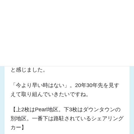
を作り、それを共有化することがまず大切
で･･･、
次に、具体的な都市計画は市町の役割ですが、
中長期的な視点で、地域の特性を活かし、住民
を巻き込んだ都市構想を作り、20年30年スパ
ンで徐々に進めていくことが重要・・・、
と感じました。
「今より早い時はない」。20年30年先を見す
えて取り組んでいきたいですね。
【上2枚はPearl地区。下3枚はダウンタウンの
別地区。一番下は路駐されているシェアリング
カー】