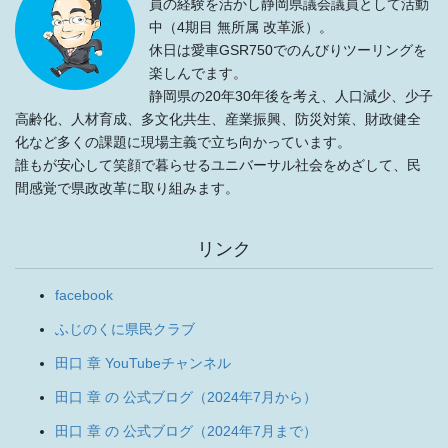
員の経験を活かし静岡県議会議員として活動
中（4期目 無所属 改革派）。
休日は愛車GSR750でのんびりツーリングを
楽しんでます。
静岡県の20年30年後を考え、人口減少、少子
高齢化、人材育成、多文化共生、産業振興、防災対策、財政健全
化など多くの課題に現場主義で立ち向かっています。
誰もが安心して笑顔で暮らせるユニバーサル社会をめざして、民
間感覚で県政改革に取り組みます。
リンク
facebook
ふじのくに県民クラブ
田口 章 YouTubeチャンネル
田口 章 の 公式ブログ（2024年7月から）
田口 章 の 公式ブログ（2024年7月まで）