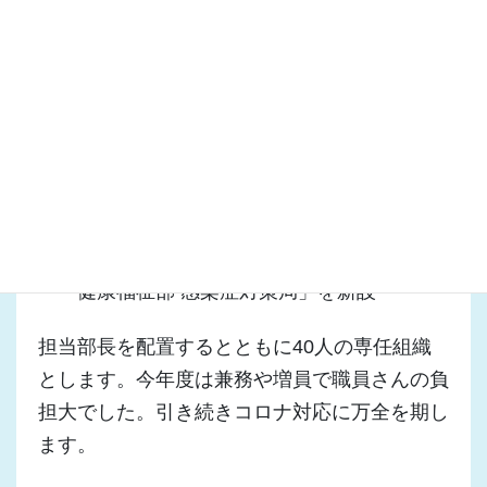
・「経営管理部 ICT推進局」を「知事直轄組織
デジタル戦略局」に改編
デジタル戦略担当部長を新設するとともにデジ
タル顧問団を設置します。なお「統計利用課」
を「データ活用推進課」に名称変更します。名
前だけでなく実務を向上させてほしいところで
す。
・「健康福祉部 感染症対策局」を新設
担当部長を配置するとともに40人の専任組織
とします。今年度は兼務や増員で職員さんの負
担大でした。引き続きコロナ対応に万全を期し
ます。