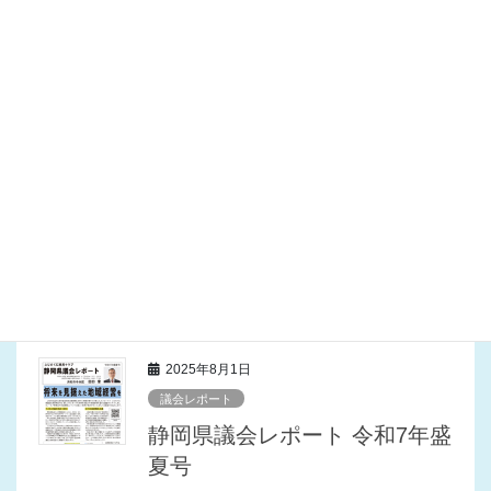
動産特定共同事業」について教えていただきました。 事業
の詳細はこちらの国交省のサイトをご覧いただきたいと思い
[…]
2025年9月2日
活動報告
浜松市議会議員との連携
浜松市議会市民クラブのみなさんと意見交換を行いました。
会派からは良知駿一議員（浜名区）と私が出席しました。目
的は県と市の政策連携です。 まず昨年いただいた政策や事
業の提言に対して、その後の県の取り組み状況を報告しまし
た。 […]
2025年8月1日
議会レポート
静岡県議会レポート 令和7年盛
夏号