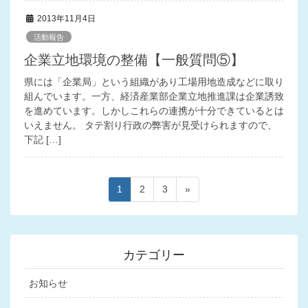
2013年11月4日
活動報告
企業立地環境の整備【一般質問⑤】
県には「企業局」という組織があり工場用地造成などに取り
組んでいます。一方、経済産業部企業立地推進課は企業誘致
を進めています。しかしこれらの連携が十分できているとは
いえません。 タテ割り行政の弊害が見受けられますので、
下記 […]
投
ペ
ペ
ペ
1
2
3
»
稿
ー
ー
ー
ジ
ジ
ジ
ナ
ビ
カテゴリー
ゲ
ー
お知らせ
シ