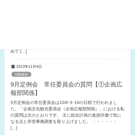
9月定例会 常任委員会の質問【②文化・
観光部関係】
「企画文化観光委員会（文化・観光部関係）」における私の
質問は次のとおりです。 ●浜名湖への誘客促進 Ｑ．浜名湖
花博２０１４を機に誘客を図るべきだが、まだ（所管部門
の）経済産業部中心の活動に思える。観光部門としてどう進
めて […]
2013年11月4日
活動報告
9月定例会 常任委員会の質問【①企画広
報部関係】
9月定例会の常任委員会は10/8･9･10の日程で行われまし
た。「企画文化観光委員会（企画広報部関係）」における私
の質問は次のとおりです。 主に総合計画の進捗評価で気に
なる点と所管事務調査を取り上げました。 ・・・・・・
[…]