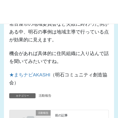
の“市民協働”は、市の事業を自治会に丸投げす
る傾向がみられます。
名古屋市の地域委員会など失敗に終わった例が
ある中、明石の事例は地域主導で行っている点
が効果的に見えます。
機会があれば具体的に住民組織に入り込んで話
を聞いてみたいですね。
★まちナビAKASHI
（明石コミュニティ創造協
会）
活動報告
カテゴリー
活動報告
前の記事