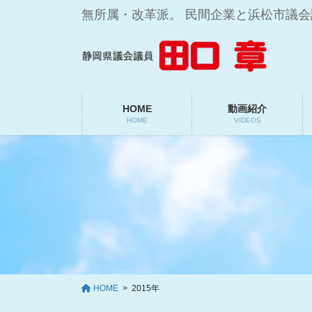
コ
ナ
無所属・改革派。 民間企業と浜松市議
ン
ビ
テ
ゲ
ン
ー
ツ
シ
に
ョ
移
ン
HOME
動画紹介
HOME
VIDEOS
動
に
移
動
HOME
2015年