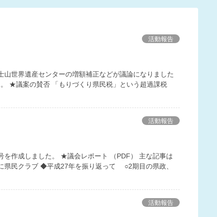
活動報告
 富士山世界遺産センターの増額補正などが議論になりました
。 ★議案の賛否 「もりづくり県民税」という超過課税
活動報告
号を作成しました。 ★議会レポート （PDF） 主な記事は
に県民クラブ ◆平成27年を振り返って ○2期目の県政、
活動報告