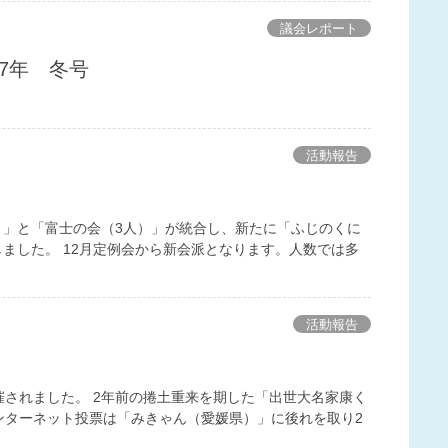
議会レポート
7年 冬号
活動報告
）」と「富士の会（3人）」が統合し、新たに「ふじのくに
しました。 12月定例会から新会派となります。人数では多
活動報告
催されました。 2年前の捲土重来を期した「出世大名家康く
ンターネット投票は「みきゃん（愛媛県）」に後れを取り2