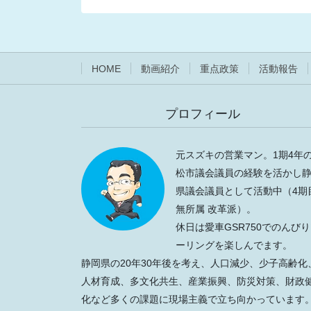
ジ
ナ
ビ
ゲ
HOME
動画紹介
重点政策
活動報告
ー
シ
プロフィール
ョ
ン
元スズキの営業マン。1期4年
松市議会議員の経験を活かし
県議会議員として活動中（4期
無所属 改革派）。
休日は愛車GSR750でのんび
ーリングを楽しんでます。
静岡県の20年30年後を考え、人口減少、少子高齢化
人材育成、多文化共生、産業振興、防災対策、財政
化など多くの課題に現場主義で立ち向かっています