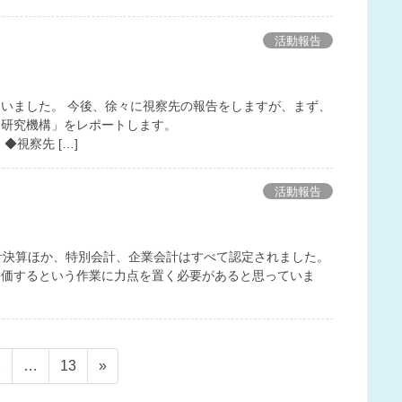
活動報告
いました。 今後、徐々に視察先の報告をしますが、まず、
ー研究機構」をレポートします。
視察先 […]
活動報告
計決算ほか、特別会計、企業会計はすべて認定されました。
評価するという作業に力点を置く必要があると思っていま
ペ
ペ
2
…
13
»
ー
ー