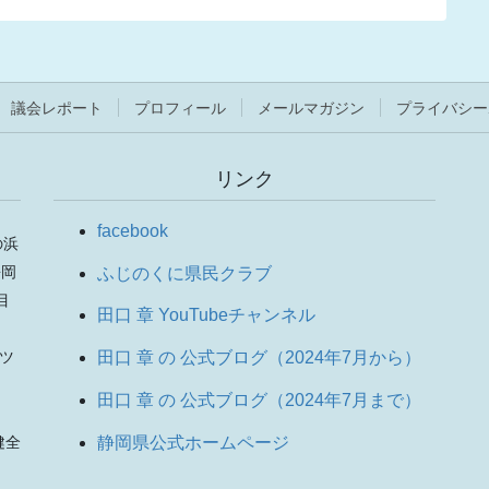
ジ
ジ
議会レポート
プロフィール
メールマガジン
プライバシー
リンク
facebook
の浜
静岡
ふじのくに県民クラブ
目
田口 章 YouTubeチャンネル
りツ
田口 章 の 公式ブログ（2024年7月から）
田口 章 の 公式ブログ（2024年7月まで）
、
静岡県公式ホームページ
健全
。