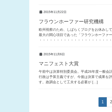
2015年11月22日
フラウンホーファー研究機構
欧州視察のため、しばらくブログをお休みして
最大の関心項目であった「フラウンホーファ
・・・・・・・・・・・・・・・・・・・・・ ◆
2015年11月6日
マニフェスト大賞
午前中は決算特別委員会。平成26年度一般会
行政は予算主義ですが、今後は決算で成果を
す。政調会として工夫する必要が […]
投
ペ
1
稿
ー